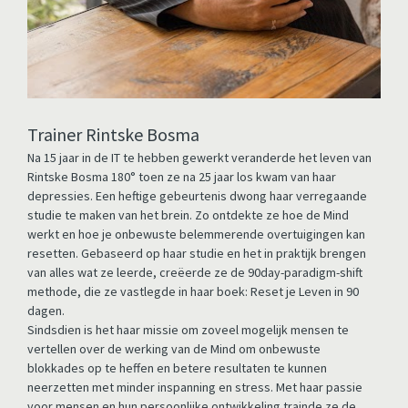
Trainer Rintske Bosma 
Na 15 jaar in de IT te hebben gewerkt veranderde het leven van 
Rintske Bosma 180° toen ze na 25 jaar los kwam van haar 
depressies. Een heftige gebeurtenis dwong haar verregaande 
studie te maken van het brein. Zo ontdekte ze hoe de Mind 
werkt en hoe je onbewuste belemmerende overtuigingen kan 
resetten. Gebaseerd op haar studie en het in praktijk brengen 
van alles wat ze leerde, creëerde ze de 90day-paradigm-shift 
methode, die ze vastlegde in haar boek: Reset je Leven in 90 
dagen. 
Sindsdien is het haar missie om zoveel mogelijk mensen te 
vertellen over de werking van de Mind om onbewuste 
blokkades op te heffen en betere resultaten te kunnen 
neerzetten met minder inspanning en stress. Met haar passie 
voor mensen en hun persoonlijke ontwikkeling trainde ze de 